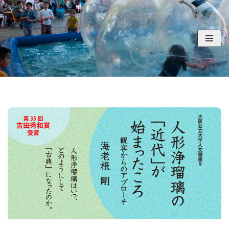
コ
ン
テ
ン
ツ
へ
ス
キ
ッ
プ