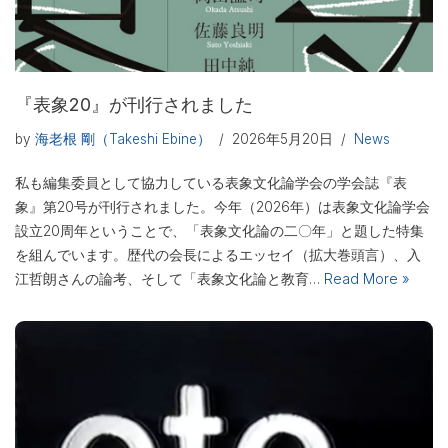
『表象20』が刊行されました
by
海老根 剛（Takeshi Ebine）
2026年5月20日
News
私も編集委員として協力している表象文化論学会の学会誌『表
象』第20号が刊行されました。今年（2026年）は表象文化論学会
設立20周年ということで、「表象文化論の二〇年」と題した特集
を組んでいます。歴代の会長によるエッセイ（拡大巻頭言）、入
江哲朗さんの論考、そして「表象文化論と教育…
Read More »