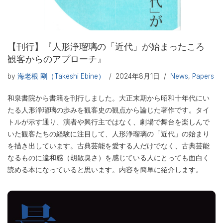
【刊行】『人形浄瑠璃の「近代」が始まったころ
観客からのアプローチ』
by
海老根 剛（Takeshi Ebine）
2024年8月1日
News
,
Papers
和泉書院から書籍を刊行しました。大正末期から昭和十年代にい
たる人形浄瑠璃の歩みを観客史の観点から論じた著作です。タイ
トルが示す通り、演者や興行主ではなく、劇場で舞台を楽しんで
いた観客たちの経験に注目して、人形浄瑠璃の「近代」の始まり
を描き出しています。古典芸能を愛する人だけでなく、古典芸能
なるものに違和感（胡散臭さ）を感じている人にとっても面白く
読める本になっていると思います。内容を簡単に紹介します。