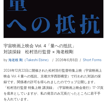
宇宙映画上映会 Vol. 4「量への抵抗」
対談採録 松村浩行監督 × 海老根剛
by
海老根 剛（Takeshi Ebine）
2026年6月8日
Short Forms
2024年12月22日に開催された松村浩行監督特集上映（宇宙映画上
映会 Vol. 4 量への抵抗、京都大学西部構堂）で行われた対談の採
録です。関係者の許可を得られましたのでウェブ公開します。
「松村浩行監督 特集上映 講演録」（宇宙映画上映会発行）17-31頁
を底本としていますが、私の発言のみ冗長だったところに若干手
を入れています。