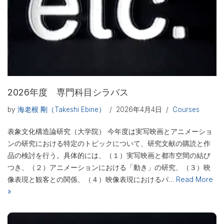
2026年度 専門科目シラバス
by
海老根 剛（Takeshi Ebine）
2026年4月4日
Courses
表象文化構造論研究（大学院） 今年度は実写映画とアニメーショ
ンの研究における特定のトピックについて、研究文献の購読と作
品の検討を行う。具体的には、（１）実写映画と都市空間の結び
つき、（２）アニメーションにおける「動き」の研究、（３）映
像表現と観客との関係、（４）映像表現におけるパ…
Read More
»