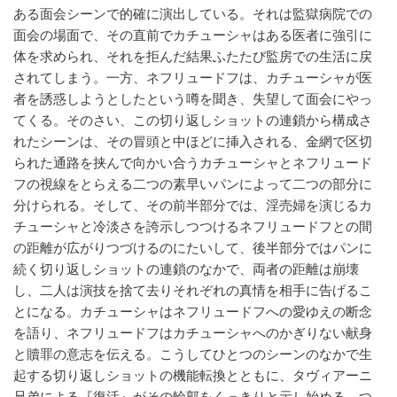
ある面会シーンで的確に演出している。それは監獄病院での
面会の場面で、その直前でカチューシャはある医者に強引に
体を求められ、それを拒んだ結果ふたたび監房での生活に戻
されてしまう。一方、ネフリュードフは、カチューシャが医
者を誘惑しようとしたという噂を聞き、失望して面会にやっ
てくる。そのさい、この切り返しショットの連鎖から構成さ
れたシーンは、その冒頭と中ほどに挿入される、金網で区切
られた通路を挟んで向かい合うカチューシャとネフリュード
フの視線をとらえる二つの素早いパンによって二つの部分に
分けられる。そして、その前半部分では、淫売婦を演じるカ
チューシャと冷淡さを誇示しつつけるネフリュードフとの間
の距離が広がりつづけるのにたいして、後半部分ではパンに
続く切り返しショットの連鎖のなかで、両者の距離は崩壊
し、二人は演技を捨て去りそれぞれの真情を相手に告げるこ
とになる。カチューシャはネフリュードフへの愛ゆえの断念
を語り、ネフリュードフはカチューシャへのかぎりない献身
と贖罪の意志を伝える。こうしてひとつのシーンのなかで生
起する切り返しショットの機能転換とともに、タヴィアーニ
兄弟による『復活』がその輪郭をくっきりと示し始める。つ