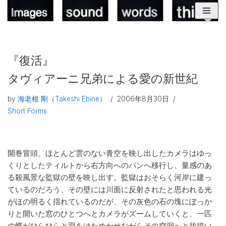
コ
ン
テ
『復活』
ン
ツ
タヴィアーニ兄弟による愛の新世紀
へ
ス
by
海老根 剛（Takeshi Ebine）
2006年8月30日
キ
Short Forms
ッ
プ
開巻冒頭、ほとんど雲のない青空を映し出したカメラはゆっ
くりとしたティルトから右方向へのパンへ移行し、量感のあ
る殺風景な監獄の壁を映し出す。監獄はおそらく河岸に建っ
ているのだろう、その壁には川面に反射されたと思われる光
がほの明るく揺れているのだが、その灰色の石の塊にぽっか
りと開いた窓のひとつへとカメラがズームしていくと、一匹
の蝶がひらひらと羽をはためかせながらその空洞へと彷徨い