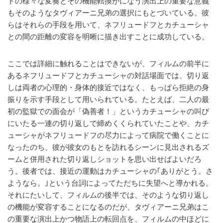
トの様々な変奏とその機能転換がになう演出上の重要な意義
もそのようなタヴィアーニ兄弟の選択にもとづいている。彼
らはそれらの手段を用いて、ネフリュードフとカチューシャ
との間の距離の変容を明晰に描き出すことに成功している。
ここでは詳細に触れることはできないが、フィルムの前半に
あるネフリュードフとカチューシャの対話場面では、切り返
しは両者の心理的・身体的接近ではなく、もっぱら拒絶の身
振りを示す手段として用いられている。たとえば、二人の最
初の監獄での面会が「偽善者！」というカチューシャの叫び
にいたる一連の切り返しで締めくくられていたことや、カチ
ューシャがネフリュードフの尽力によって病院で働くことに
なったのち、彼が彼女のもとを訪れるシーンに見出されるズ
ームと併用された切り返しショットを思い出せばよいだろ
う。後者では、接近の運動はカチューシャの｢ありがとう。さ
ようなら。｣という台詞によってただちに失望へと導かれる。
それにたいして、フィルムの後半では、そのような切り返し
の機能が変容することになるのだが、タヴィアーニ兄弟はこ
の重要な演出上かつ物語上の転回点を、フィルムの中ほどに