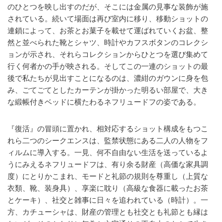
のひとつを映し出すのだが、そこには金属の見事な装飾が施
されている。続いて場面は再び室内に移り、移動ショットの
連鎖によって、お茶とお菓子を載せて運ばれていくお盆、整
然と並べられた靴とシャツ、時計やカフスボタンのコレクシ
ョンが示され、それらコレクションからひとつを選び集めて
行く何者かの手が映される。そしてこの一連のショットの最
後で私たちが見出すことになるのは、濃紺のガウンに身を包
み、ごてごてとしたカーテンが掛かった明るい部屋で、大き
な緞帳付きベッドに横たわるネフリュードフの姿である。
『復活』の冒頭に置かれ、相対応するショット構成をもつこ
れら二つのシークエンスは、監禁状態にある二人の人物をフ
ィルムに導入する。一見、何不自由ない生活を送っているよ
うにみえるネフリュードフは、有り余る財産（高価な家具調
度）にとりかこまれ、モードと礼節の規則を尊重し（上質な
衣類、靴、装身具）、享楽に耽り（高級な食器に載ったお茶
とケーキ）、社交と雑事に日々を追われている（時計）。一
方、カチューシャは、財産の管理とも社交とも礼節とも縁は