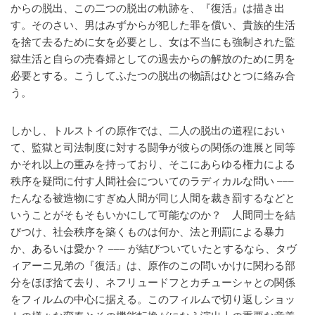
からの脱出、この二つの脱出の軌跡を、『復活』は描き出
す。そのさい、男はみずからが犯した罪を償い、貴族的生活
を捨て去るために女を必要とし、女は不当にも強制された監
獄生活と自らの売春婦としての過去からの解放のために男を
必要とする。こうしてふたつの脱出の物語はひとつに絡み合
う。
しかし、トルストイの原作では、二人の脱出の道程におい
て、監獄と司法制度に対する闘争が彼らの関係の進展と同等
かそれ以上の重みを持っており、そこにあらゆる権力による
秩序を疑問に付す人間社会についてのラディカルな問い –––
たんなる被造物にすぎぬ人間が同じ人間を裁き罰するなどと
いうことがそもそもいかにして可能なのか？ 人間同士を結
びつけ、社会秩序を築くものは何か、法と刑罰による暴力
か、あるいは愛か？ ––– が結びついていたとするなら、タヴ
ィアーニ兄弟の『復活』は、原作のこの問いかけに関わる部
分をほぼ捨て去り、ネフリュードフとカチューシャとの関係
をフィルムの中心に据える。このフィルムで切り返しショッ