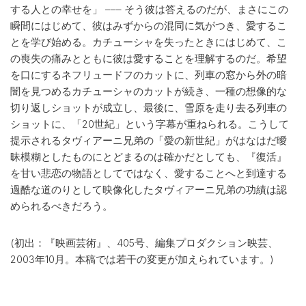
する人との幸せを」 ––– そう彼は答えるのだが、まさにこの
瞬間にはじめて、彼はみずからの混同に気がつき、愛するこ
とを学び始める。カチューシャを失ったときにはじめて、こ
の喪失の痛みとともに彼は愛することを理解するのだ。希望
を口にするネフリュードフのカットに、列車の窓から外の暗
闇を見つめるカチューシャのカットが続き、一種の想像的な
切り返しショットが成立し、最後に、雪原を走り去る列車の
ショットに、「20世紀」という字幕が重ねられる。こうして
提示されるタヴィアーニ兄弟の「愛の新世紀」がはなはだ曖
昧模糊としたものにとどまるのは確かだとしても、『復活』
を甘い悲恋の物語としてではなく、愛することへと到達する
過酷な道のりとして映像化したタヴィアーニ兄弟の功績は認
められるべきだろう。
(初出：『映画芸術』、405号、編集プロダクション映芸、
2003年10月。本稿では若干の変更が加えられています。)