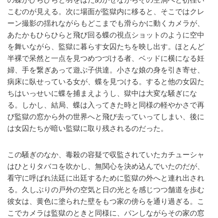
こむのが見える。次に場面が監獄内に移ると、そこではクレ
ーン撮影の揺れながらもどこまでも滑らかに動くカメラが、
あたかもひらひらと飛び回る蝶の視点ショットのように空中
を舞いながら、監獄に暮らす女囚たちを映し出す。ほとんど
半裸で呆然と一点を見つめつづける者、ベッドに横になる妊
婦、手を繋ぎあって遊ぶ子供達。小さな娘の身を引き寄せ、
病床に臥せっている女が、蝶を見つける。すると他の女囚た
ちはいっせいに蝶を捕まえようし、獄中は大変な騒ぎにな
る。しかし、結局、蝶は入ってきた時と同様の軽やかさで再
び監獄の窓から外の世界へと飛び去っていってしまい、後に
は女囚たちが暗い監獄に取り残されるのだった。
この騒ぎのなか、毒殺の容疑で収監されていたカチューシャ
はひとりタバコを吹かし、無関心を決め込んでいたのだが、
看守に呼ばれ法廷に出廷するために監獄の外へと連れ出され
る。久しぶりの戸外の空気と日の光とを感じつつ舗道を歩む
彼女は、黄色に塗られた壁をもつ家の傍らを通り過ぎる。こ
こでカメラは監獄のときと同様に、パンしながらその家の窓