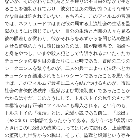
ないが、そのかわりに無為と文字通りの不自由のなかで生き
ることを強制されており、彼女にはあの蝶が持つような軽や
かな自由は許されていない。もちろん、このフィルムの冒頭
では、ネフリュードフはまだ彼の属する上流社会の生活を監
獄のようには感じていない。自分の生活と周囲の人々を見る
彼の眼差しが変わり、彼がそれらをみずからを閉じ込め堕落
させる監獄のように感じ始めるのは、彼が陪審席で、娼婦へ
と身をやつし、いまや殺人犯として告訴されるにいたったカ
チューシャの姿を目の当たりにした時である。冒頭の二つの
シークエンスを繋ぐものが、二人の兵士によって法廷へとカ
チューシャが護送されるというシーンであったことを思い出
せば、このフィルムで最初に二人を結びつけるものが、市民
社会の官僚的法秩序（監獄および司法制度）であったことが
わかるはずだ。このようにして、トルストイの原作のもつ基
本構造がほぼ正確にフィルムにも導入される。というのも、
トルストイの『復活』とは、恋愛小説である前に、「脱出」
（exodus）の物語であったからである。ありうべき｢復活｣の
ときはこの｢脱出｣の成就によってはじめて訪れる。上流階級
の堕落した世界からの脱出、そして、監獄と娼婦という存在