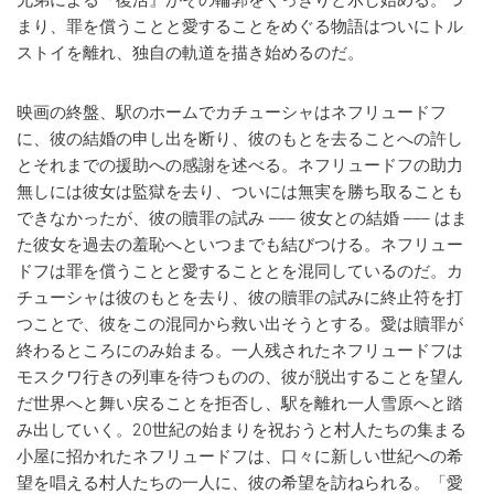
まり、罪を償うことと愛することをめぐる物語はついにトル
ストイを離れ、独自の軌道を描き始めるのだ。
映画の終盤、駅のホームでカチューシャはネフリュードフ
に、彼の結婚の申し出を断り、彼のもとを去ることへの許し
とそれまでの援助への感謝を述べる。ネフリュードフの助力
無しには彼女は監獄を去り、ついには無実を勝ち取ることも
できなかったが、彼の贖罪の試み ––– 彼女との結婚 ––– はま
た彼女を過去の羞恥へといつまでも結びつける。ネフリュー
ドフは罪を償うことと愛することとを混同しているのだ。カ
チューシャは彼のもとを去り、彼の贖罪の試みに終止符を打
つことで、彼をこの混同から救い出そうとする。愛は贖罪が
終わるところにのみ始まる。一人残されたネフリュードフは
モスクワ行きの列車を待つものの、彼が脱出することを望ん
だ世界へと舞い戻ることを拒否し、駅を離れ一人雪原へと踏
み出していく。20世紀の始まりを祝おうと村人たちの集まる
小屋に招かれたネフリュードフは、口々に新しい世紀への希
望を唱える村人たちの一人に、彼の希望を訪ねられる。「愛