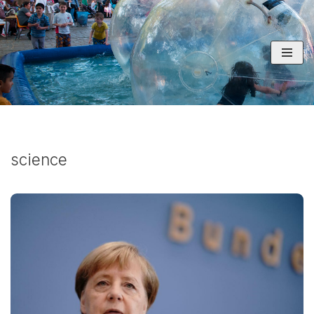
コ
ン
テ
ン
ツ
へ
ス
キ
science
ッ
プ