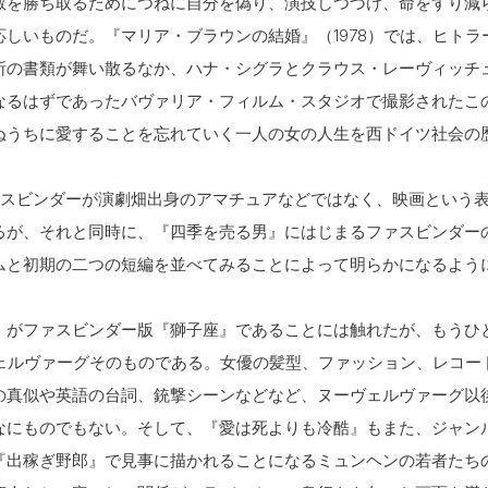
敬を勝ち取るためにつねに自分を偽り、演技しつづけ、命をすり減
応しいものだ。『マリア・ブラウンの結婚』（1978）では、ヒトラ
所の書類が舞い散るなか、ハナ・シグラとクラウス・レーヴィッチ
なるはずであったバヴァリア・フィルム・スタジオで撮影されたこ
ぬうちに愛することを忘れていく一人の女の人生を西ドイツ社会の
ァスビンダーが演劇畑出身のアマチュアなどではなく、映画という
るが、それと同時に、『四季を売る男』にはじまるファスビンダー
ムと初期の二つの短編を並べてみることによって明らかになるよう
』がファスビンダー版『獅子座』であることには触れたが、もうひ
ーヴェルヴァーグそのものである。女優の髪型、ファッション、レコー
の真似や英語の台詞、銃撃シーンなどなど、ヌーヴェルヴァーグ以
なにものでもない。そして、『愛は死よりも冷酷』もまた、ジャン
『出稼ぎ野郎』で見事に描かれることになるミュンヘンの若者たち