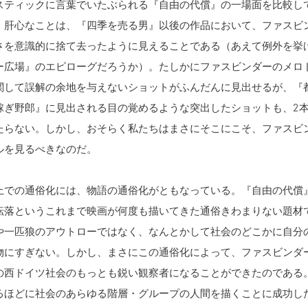
スティックに言葉でいたぶられる『自由の代償』の一場面を比較し
。肝心なことは、『四季を売る男』以後の作品において、ファスビ
さを意識的に捨て去ったように見えることである（あえて例外を挙
ー広場』のエピローグだろうか）。たしかにファスビンダーのメロ
関して誤解の余地を与えないショットがふんだんに見出せるが、『
稼ぎ野郎』に見出される目の覚めるような突出したショットも、2
たらない。しかし、おそらく私たちはまさにそこにこそ、ファスビ
ルを見るべきなのだ。
上での通俗化には、物語の通俗化がともなっている。『自由の代償
転落というこれまで映画が何度も描いてきた通俗きわまりない題材
や一匹狼のアウトローではなく、なんとかして社会のどこかに自分
物にすぎない。しかし、まさにこの通俗化によって、ファスビンダ
の西ドイツ社会のもっとも鋭い観察者になることができたのである
るほどに社会のあらゆる階層・グループの人間を描くことに成功し