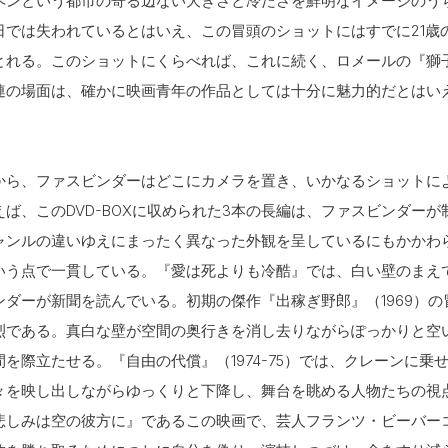
ヘンという都市の寄る辺ない大きさと冷たさを鮮明なイメージのう
日では失われているとはいえ、この冒頭のショットにはすでに21歳
とれる。このショットにくらべれば、これに続く、ロメールの『獅
連の場面は、確かに映画青年の作品としては十分に魅力的だとはい
から、ファスビンダーはどこにカメラを置き、いかなるショットに
ば、このDVD-BOXに収められた3本の長編は、ファスビンダー
ャンルの違いゆえにまったく異なった外観を呈しているにもかかわ
いう点で一貫している。『愛は死よりも冷酷』では、白い壁のまえ
ンダーが新聞を読んでいる。初期の傑作『出稼ぎ野郎』（1969）
烈である。真白な壁が空間の奥行きを消し去りながらぽっかりと空
を際立たせる。『自由の代償』（1974-75）では、クレーンに乗
々を映し出しながらゆっくりと下降し、舞台を眺める人物たちの視
悲しみは空の彼方に』であるこの映画で、芸人フランツ・ビーバー