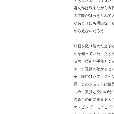
ァスビンダーはミュン
処女作は残念ながら今
の才能がはっきりみて
があまりにも明白な一
かみえないだろう。
映画を撮り始めた当初
かを知っていた。たとえ
済的・技術的手段とジ
ョット選択の確かさと
子に腰掛けたファスビ
様、このショットは鮮
占め、孤独と空白の時間
の舞台の前に集まる人
ァスビンダーによる『