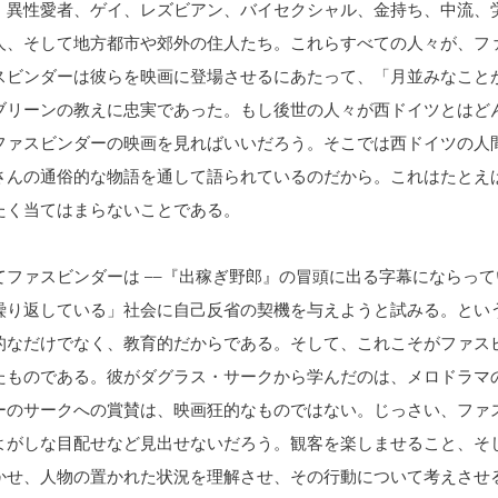
、異性愛者、ゲイ、レズビアン、バイセクシャル、金持ち、中流、
人、そして地方都市や郊外の住人たち。これらすべての人々が、フ
スビンダーは彼らを映画に登場させるにあたって、「月並みなこと
ブリーンの教えに忠実であった。もし後世の人々が西ドイツとはど
ファスビンダーの映画を見ればいいだろう。そこでは西ドイツの人
さんの通俗的な物語を通して語られているのだから。これはたとえ
たく当てはまらないことである。
ファスビンダーは ––『出稼ぎ野郎』の冒頭に出る字幕にならってい
繰り返している」社会に自己反省の契機を与えようと試みる。とい
的なだけでなく、教育的だからである。そして、これこそがファス
たものである。彼がダグラス・サークから学んだのは、メロドラマ
ーのサークへの賞賛は、映画狂的なものではない。じっさい、ファ
よがしな目配せなど見出せないだろう。観客を楽しませること、そ
かせ、人物の置かれた状況を理解させ、その行動について考えさせ