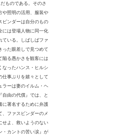
んだものである。そのさ
方や照明の活用、服装や
スビンダーは自分のもの
全には登場人物に同一化
れている。しばしばファ
きった眼差しで見つめて
て陥る愚かさを観客には
くなったハンス・ヒルシ
の仕事ぶりを嬉々として
ュラーは妻のイルム・ヘ
『自由の代償』では、と
書に署名するために弁護
て、ファスビンダーのメ
にせよ、救いようのない
ン・カントの苦い涙』が