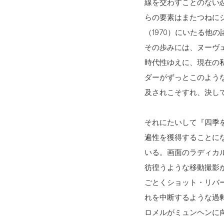
線を交わすことのない
らの要素はまたつねに
（1970）にいたる他
その歩みには、ヌーヴ
時代性ゆえに、現在の
ダーがずっとこのよう
及されこそすれ、決し
それにたいして『四季
遍性を獲得することに
いる。画面のラディカ
彷徨うような移動撮影
ごとくショット・リバ
れを中断するような過
ロメルがミュンヘンに