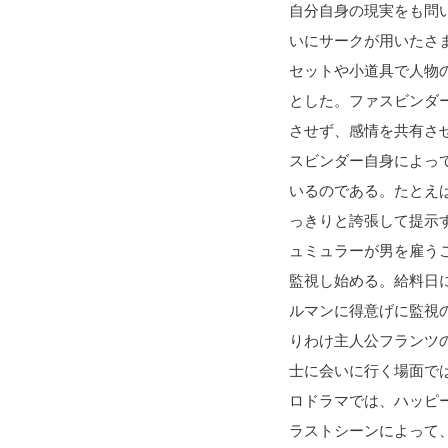
自分自身の現実をも問い
いにサークが用いたさ
セットや小道具で人物
とした。ファスビンダ
させず、感情を共有さ
スビンダー自身によっ
いるのである。たとえ
っきりと誇張して提示
ュミュラーが男を雇う
監視し始める。給料日
ルマンに得意げに監視
りわけ主人公フランツ
士に会いに行く場面で
ロドラマでは、ハッピ
ラストシーンによって