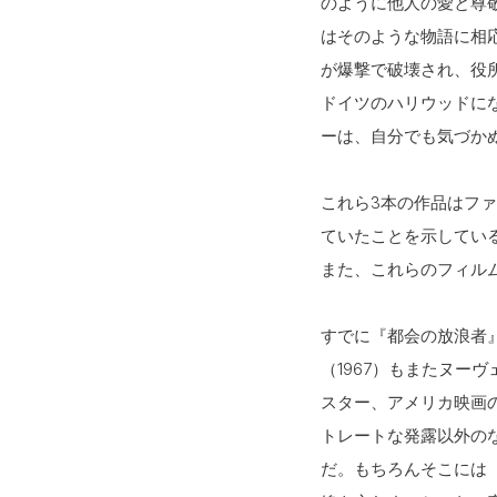
のように他人の愛と尊
はそのような物語に相
が爆撃で破壊され、役
ドイツのハリウッドに
ーは、自分でも気づか
これら3本の作品はフ
ていたことを示してい
また、これらのフィル
すでに『都会の放浪者
（1967）もまたヌ
スター、アメリカ映画
トレートな発露以外の
だ。もちろんそこには