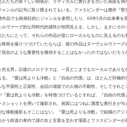
恋人たちの寒々しい関係が、ラディカルに奥行きを欠いた画面を満
ジャンルの記号に取り囲まれてもいる。ファスビンダーは傑作『聖
の諸作品でも映画狂的にジャンルを参照したり、68年5月の出来事を
ェルヴァーグ的な同時代的感性が垣間見える。しかし、まさにその
私たちにとって、それらの作品が逆にローカルなものに見えるのも
な映画を撮りつづけていたならば、彼の作品はヌーヴェルヴァーグ
て現在のような重要性を獲得することはなかったのではないだろう
を売る男』以後のメロドラマは、一見どこまでもローカルでありな
なる。『愛は死よりも冷酷』と『自由の代償』は、ほとんど対極的
ルな平面性と正面性、会話の場面での人物の不動性、そしてそれと
が『愛は死よりも冷酷』を特徴づけているとすれば、『自由の代償
ースショットを用いて撮影され、画面にはつねに適度な奥行きが与
剰な移動撮影もそこにはない。『愛は死よりも冷酷』で組織のアジ
向かう鉄道の車内で謎の女と言葉を交わす場面とファスビンダーが