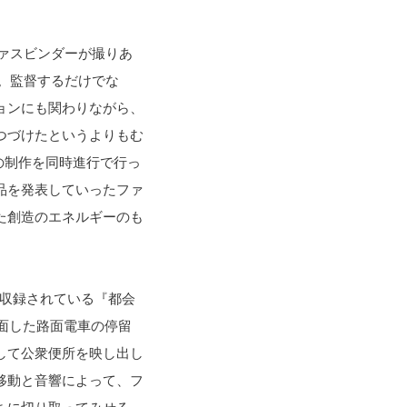
ファスビンダーが撮りあ
。監督するだけでな
ョンにも関わりながら、
つづけたというよりもむ
の制作を同時進行で行っ
品を発表していったファ
た創造のエネルギーのも
に収録されている『都会
に面した路面電車の停留
して公衆便所を映し出し
移動と音響によって、フ