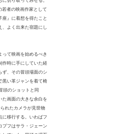
ちに切り取ってみせる。
の若者の映画作家として
子座』に着想を得たこと
え、よく出来た宿題にし
よって映画を始めるべき
が制作時に手にしていた経
らず、その冒頭場面のシ
で黒い革ジャンを着て椅
の冒頭のショットと同
いた画面の大きな余白を
せられたカメラが見世物
点に移行する。いわばフ
コプフはサラ・ジェーン