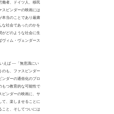
労働者、ドイツ人、移民
ァスビンダーの映画には
が本当のことであり厳粛
んな社会であったのかを
間がどのような社会に生
ばヴィム・ヴェンダース
えば ––「無意識にい
うのも、ファスビンダー
ビンダーの通俗化のプロ
のもつ教育的な可能性で
スビンダーの映画に、サ
して、楽しませることに
ること、そしてついには