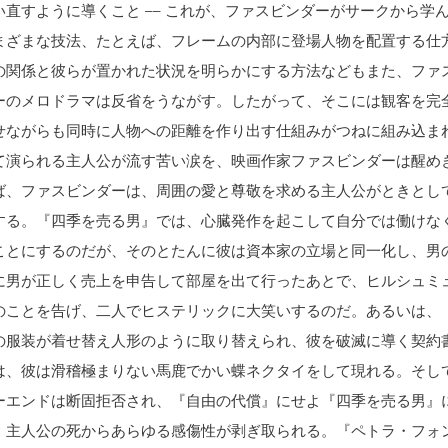
直すように導くこと –– これが、ファスビンダーがサークから学
まざまな技法、たとえば、フレームの内部に登場人物を配置する仕
の関係と彼らが置かれた状況を明らかにする方法などもまた、ファ
ーのメロドラマは反省をうながす。したがって、そこには観客を完
せながらも同時に人物への距離を作り出す仕組みがつねに組み込ま
て演られる主人公が流す苦い涙を、映画作家ファスビンダーは醒め
ば、ファスビンダーは、周囲の愛と尊敬を求める主人公がときとし
する。『四季を売る男』では、心臓発作を起こして自分では働けな
ことにするのだが、そのとたんに彼は資本家の立場と同一化し、男
に男が正しく売上を申告して部屋を出て行ったあとで、ヒルシュミ
のことを告げ、二人でヒステリックに大笑いするのだ。あるいは、
の服装が着せ替え人形のように取り替えられ、彼を破滅に導く契約
は、彼は滑稽極まりない馬鹿でかい蝶ネクタイをして現れる。そし
ーエンドは断固拒否され、『自由の代償』にせよ『四季を売る男』
、主人公の死からあらゆる感傷性が剥ぎ取られる。『ペトラ・フォ