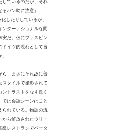
たしているのだが、それ
なるパン助に注意』
茶化したりしているが、
インターナショナルな同
事実だ。仮にファスビン
のドイツ的現れとして言
か。
がら、まさにそれ故に普
なスタイルで撮影されて
コントラストをなす長く
』では会話シーンはこと
えられている。物語の流
トから解放されたウリ・
高級レストランでペータ