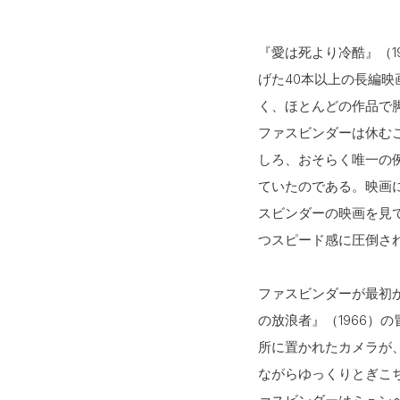
『愛は死より冷酷』（1
げた40本以上の長編
く、ほとんどの作品で
ファスビンダーは休む
しろ、おそらく唯一の例
ていたのである。映画
スビンダーの映画を見
つスピード感に圧倒さ
ファスビンダーが最初か
の放浪者』（1966
所に置かれたカメラが
ながらゆっくりとぎこ