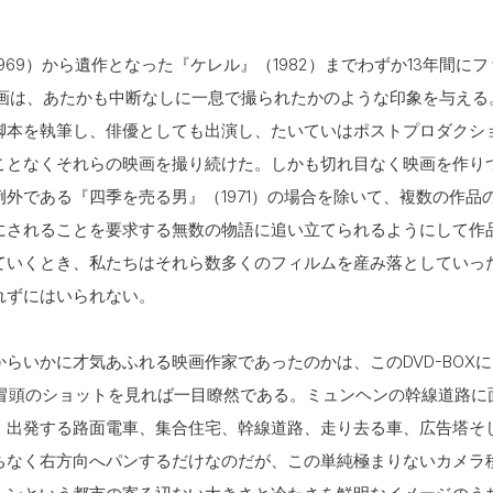
969）から遺作となった『ケレル』（1982）までわずか13年間に
映画は、あたかも中断なしに一息で撮られたかのような印象を与える
脚本を執筆し、俳優としても出演し、たいていはポストプロダクシ
ことなくそれらの映画を撮り続けた。しかも切れ目なく映画を作り
外である『四季を売る男』（1971）の場合を除いて、複数の作品
にされることを要求する無数の物語に追い立てられるようにして作
ていくとき、私たちはそれら数多くのフィルムを産み落としていっ
れずにはいられない。
らいかに才気あふれる映画作家であったのかは、このDVD-BOX
）の冒頭のショットを見れば一目瞭然である。ミュンヘンの幹線道路
、出発する路面電車、集合住宅、幹線道路、走り去る車、広告塔そ
ちなく右方向へパンするだけなのだが、この単純極まりないカメラ