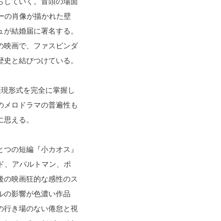
らしていく。冒頭の場面
ーの肖像が描かれた壁
ュが結婚届に署名する。
の映画で、ファスビンダ
歴史と結びつけている。
表現形式を完全に掌握し
のメロドラマの普遍性も
に思える。
とつの短編『小カオス』
ド、アパルトマン、ポ
後の映画狂的な感性のス
ルの影響が色濃い作品
の行き場のない倦怠と視