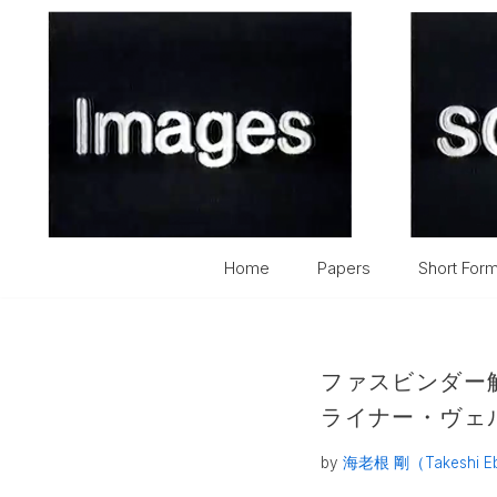
コ
ン
テ
ン
ツ
へ
ス
Home
Papers
Short For
キ
ッ
プ
ファスビンダー
ライナー・ヴェル
by
海老根 剛（Takeshi E