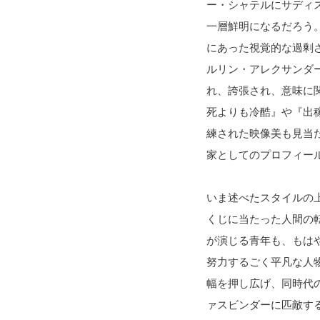
ー・シャテルにサディ
一層鮮明になるだろう
にあった視覚的な過剰
ルリン・アレクサンダ
れ、誇張され、意味に
死よりも冷酷』や『出
練された映像美も見当
家としてのプロフィー
いま述べたスタイルの
くじに当たった人間の
が演じる青年も、もは
努力するごく平凡な人
幅を押し広げ、同時代
ァスビンダーに匹敵す