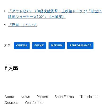
『アウトゼア』（伊藤丈紘監督）上映後トーク @「新世代
映画ショーケース2021」（出町座）
『夜光』について
タグ:
CINEMA
EVENT
MEDIUM
PERFORMANCE
About
News
Papers
Short Forms
Translations
Courses
Wortfetzen