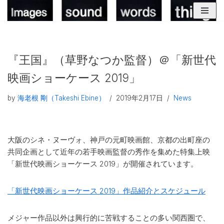
コ
ン
テ
『王国』（草野なつか監督）＠「新世代
ン
ツ
映画ショーケース 2019」
へ
ス
by
海老根 剛（Takeshi Ebine）
2019年2月17日
News
キ
ッ
プ
大阪のシネ・ヌーヴォ、神戸の元町映画館、京都の出町座の
共同企画として近年の若手映画監督の秀作を集めた特集上映
「新世代映画ショーケース 2019」が開催されています。
「新世代映画ショーケース 2019」作品紹介とスケジュール
メジャー作品以外は興行的に苦戦することの多い関西圏で、