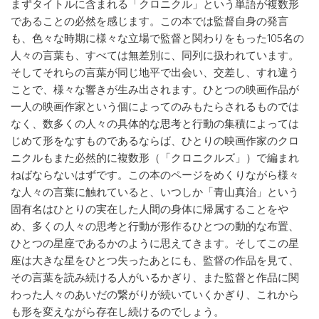
まずタイトルに含まれる「クロニクル」という単語が複数形
であることの必然を感じます。この本では監督自身の発言
も、色々な時期に様々な立場で監督と関わりをもった105名の
人々の言葉も、すべては無差別に、同列に扱われています。
そしてそれらの言葉が同じ地平で出会い、交差し、すれ違う
ことで、様々な響きが生み出されます。ひとつの映画作品が
一人の映画作家という個によってのみもたらされるものでは
なく、数多くの人々の具体的な思考と行動の集積によっては
じめて形をなすものであるならば、ひとりの映画作家のクロ
ニクルもまた必然的に複数形（「クロニクルズ」）で編まれ
ねばならないはずです。この本のページをめくりながら様々
な人々の言葉に触れていると、いつしか「青山真治」という
固有名はひとりの実在した人間の身体に帰属することをや
め、多くの人々の思考と行動が形作るひとつの動的な布置、
ひとつの星座であるかのように思えてきます。そしてこの星
座は大きな星をひとつ失ったあとにも、監督の作品を見て、
その言葉を読み続ける人がいるかぎり、また監督と作品に関
わった人々のあいだの繋がりが続いていくかぎり、これから
も形を変えながら存在し続けるのでしょう。