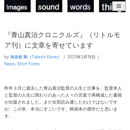
コ
ン
テ
『青山真治クロニクルズ』（リトルモ
ン
ツ
ア刊）に文章を寄せています
へ
ス
by
海老根 剛（Takeshi Ebine）
2023年3月19日
キ
News
,
Short Forms
ッ
プ
昨年３月に逝去した青山真治監督の人生と仕事を、監督本人
と監督の人生に関わりのあった人々の言葉で再構成した書籍
が出版されました。まだ全部読み通したわけではないです
が、この本、本当にすごいです。映画本の傑作だと思いま
す。