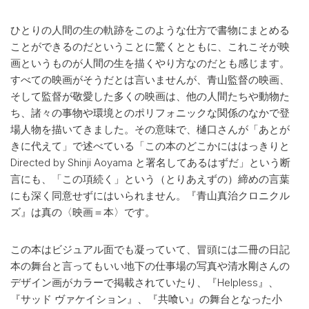
ひとりの人間の生の軌跡をこのような仕方で書物にまとめる
ことができるのだということに驚くとともに、これこそが映
画というものが人間の生を描くやり方なのだとも感じます。
すべての映画がそうだとは言いませんが、青山監督の映画、
そして監督が敬愛した多くの映画は、他の人間たちや動物た
ち、諸々の事物や環境とのポリフォニックな関係のなかで登
場人物を描いてきました。その意味で、樋口さんが「あとが
きに代えて」で述べている「この本のどこかにははっきりと
Directed by Shinji Aoyama と署名してあるはずだ」という断
言にも、「この項続く」という（とりあえずの）締めの言葉
にも深く同意せずにはいられません。『青山真治クロニクル
ズ』は真の〈映画＝本〉です。
この本はビジュアル面でも凝っていて、冒頭には二冊の日記
本の舞台と言ってもいい地下の仕事場の写真や清水剛さんの
デザイン画がカラーで掲載されていたり、『Helpless』、
『サッド ヴァケイション』、『共喰い』の舞台となった小