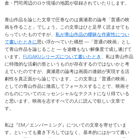
倉・門司周辺のロケ現場の地図が収録されていたりします。
青山作品を論じた文章で圧巻なのは廣瀬君の論考「普通の映
画を作ること」でしょう。この文章はひと足早く読ませても
らっていたものですが、
私が青山作品の曖昧な作家性につい
て書いたときに
思い浮かべていた構想 ―「普通の映画」とし
て青山作品を論じること ― を途轍もない解像度で成し遂げて
います。
FUGAKUシリーズについて書いたとき
、私は青山作品
に特徴的な活劇の形というものが存在するのではないかと考
えていたのですが、廣瀬君の論考は画面の連鎖が実現する活
劇性を真正面から論じています。この文章は「普通の映画」
としての青山作品に徹底してフォーカスすることで、映画そ
のものについてのエッセンシャルなテクストになり得ている
と思います。映画を志すすべての人に読んで欲しい文章で
す。
私は『EM／エンバーミング』についての文章を寄せていま
す。といっても書き下ろしではなく、基本的にはかつて書い