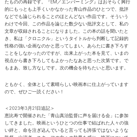
たものの再録です。『EM／エンバーミング』はおそらく興行
的にもっとも上手くいかなかった青山作品のひとつで、批評
などでも論じられることのほとんどない作品です。そういう
わけで今回、この作品を論じた数少ない批評文として、私の
文章が収録されることになりました。この本の話を聞いたと
き、私は「クロニクル」というタイトルから判断して記録的
性格の強い企画なのかと思ってしまい、あらたに書き下ろす
ことをしなかったのですが、出来上がった本を見て、いまの
視点から書き下ろしてもよかったなあと思った次第です。で
もまあ、致し方なしです。次の機会を待ちたいと思います。
ともかく、全体として素晴らしい映画本に仕上がっています
ので、ぜひご一読ください！
＜2023年3月21日追記＞
恵比寿で開催された「青山真治監督に声を届ける会」に参加
してきました。映画というひとつの仕事で結ばれた人々の強
い絆と、命を注ぎ込んでいると言っても誇張ではないような