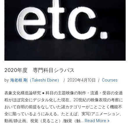
2020年度 専門科目シラバス
by
海老根 剛（Takeshi Ebine）
2020年4月10日
Courses
表象文化構造論研究 ● 科目の主題映像の制作・流通・受容の全過
程がほぼ完全にデジタル化した現在、20世紀の映像表現の考察に
おいて自明の前提をなしていた諸カテゴリーがことごとく機能不
全に陥っているようにみえる。たとえば、実写/アニメーション、
動画/静止画、視覚（見ること）/触覚（触…
Read More »