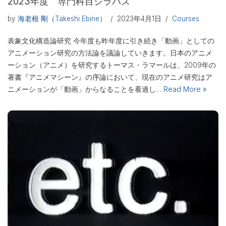
2023年度 専門科目シラバス
by
海老根 剛（Takeshi Ebine）
2023年4月1日
Courses
表象文化構造論研究 今年度も昨年度に引き続き「動画」としての
アニメーション研究の方法論を議論していきます。日本のアニメ
ーション（アニメ）を研究するトーマス・ラマールは、2009年の
著書『アニメマシーン』の序論において、現在のアニメ研究はア
ニメーションが「動画」からなることを看過し…
Read More »