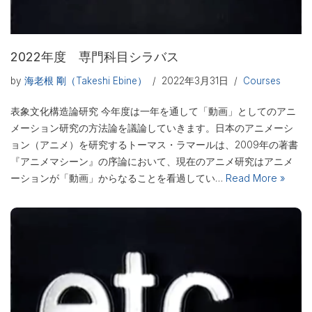
2022年度 専門科目シラバス
by
海老根 剛（Takeshi Ebine）
2022年3月31日
Courses
表象文化構造論研究 今年度は一年を通して「動画」としてのアニ
メーション研究の方法論を議論していきます。日本のアニメーシ
ョン（アニメ）を研究するトーマス・ラマールは、2009年の著書
『アニメマシーン』の序論において、現在のアニメ研究はアニメ
ーションが「動画」からなることを看過してい…
Read More »