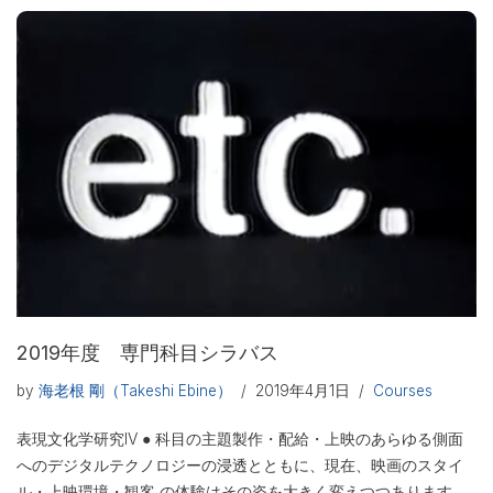
2019年度 専門科目シラバス
by
海老根 剛（Takeshi Ebine）
2019年4月1日
Courses
表現文化学研究IV ● 科目の主題製作・配給・上映のあらゆる側面
へのデジタルテクノロジーの浸透とともに、現在、映画のスタイ
ル・上映環境・観客 の体験はその姿を大きく変えつつあります。