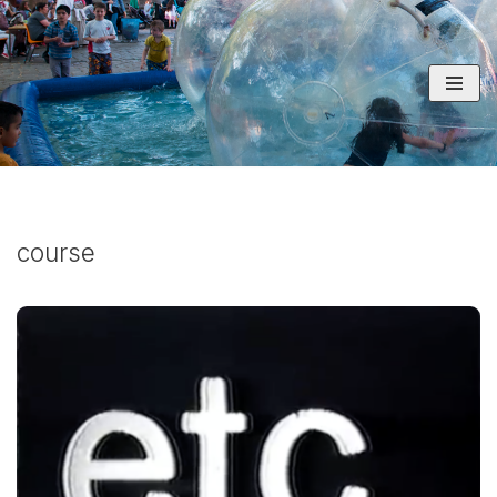
コ
ン
テ
ン
ツ
へ
ス
キ
course
ッ
プ