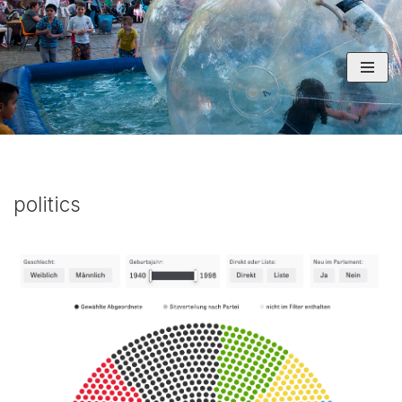
コ
ン
テ
ン
ツ
へ
ス
キ
politics
ッ
プ