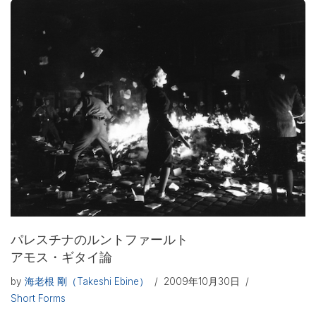
パレスチナのルントファールト
アモス・ギタイ論
by
海老根 剛（Takeshi Ebine）
2009年10月30日
Short Forms