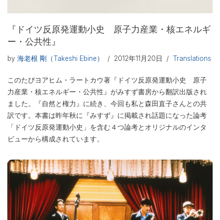
『ドイツ反原発運動小史 原子力産業・核エネルギ
ー・公共性』
by
海老根 剛（Takeshi Ebine）
2012年11月20日
Translations
このたびヨアヒム・ラートカウ著『ドイツ反原発運動小史 原子
力産業・核エネルギー・公共性』がみすず書房から翻訳出版され
ました。『自然と権力』に続き、今回も私と森田直子さんとの共
訳です。本書は昨年秋に『みすず』に掲載され話題になった論考
「ドイツ反原発運動小史」を含む４つ論考とオリジナルのインタ
ビューから構成されています。