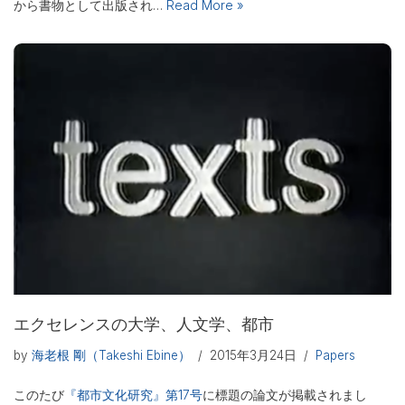
から書物として出版され…
Read More »
エクセレンスの大学、人文学、都市
by
海老根 剛（Takeshi Ebine）
2015年3月24日
Papers
このたび
『都市文化研究』第17号
に標題の論文が掲載されまし