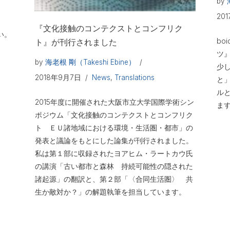
by
20
『文化接触のコンテクストとコンフリク
い。
bo
ト』が刊行されました
ツ
by
海老根 剛（Takeshi Ebine）
少
2018年9月7日
News
,
Translations
と
ル
2015年度に開催された大阪市立大学国際学術シン
ま
ポジウム「文化接触のコンテクストとコンフリク
ト ＥＵ諸地域における環境・生活圏・都市」の
発表と議論をもとにした論集が刊行されました。
私は第１部に収録されたヨアヒム・ラートカウ氏
の講演「古い都市と森林 持続可能性の隠された
諸起源」の翻訳と、第２部「〈合同生活圏〉 共
生か敵対か？」の解題執筆を担当しています。