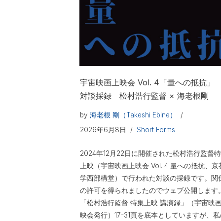
宇宙映画上映会 Vol. 4「量への抵抗」
対談採録 松村浩行監督 × 海老根剛
by
海老根 剛（Takeshi Ebine）
2026年6月8日
Short Forms
2024年12月22日に開催された松村浩行監督
上映（宇宙映画上映会 Vol. 4 量への抵抗、京
学西部構堂）で行われた対談の採録です。関
の許可を得られましたのでウェブ公開します
「松村浩行監督 特集上映 講演録」（宇宙映
映会発行）17-31頁を底本としていますが、