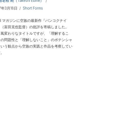
海老根 剛（Takeshi Ebine）
17年3月18日
Short Forms
id マガジンに空族の最新作『バンコクナイ
』（富田克也監督）の批評を寄稿しました。
し風変わりなタイトルですが、「理解するこ
」の問題性と「理解しないこと」のポテンシャ
という観点から空族の実践と作品を考察してい
す。