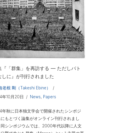
集『「群集」を再訪する — ただしパト
なしに』が刊行されました
海老根 剛（Takeshi Ebine）
24年10月20日
News
,
Papers
024年秋に日本独文学会で開催されたシンポジ
ムにもとづく論集がオンライン刊行されまし
。同シンポジウムでは、2000年代以降に人文