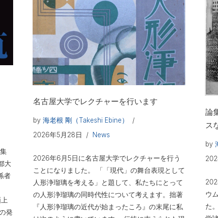
名古屋大学でレクチャーを行います
論
by
海老根 剛（Takeshi Ebine）
ス
2026年5月28日
News
by
特集
2026年6月5日に名古屋大学でレクチャーを行う
20
都大
ことになりました。 「「現代」の舞台表現として
係者
2
人形浄瑠璃を考える」と題して、私たちにとって
。
ウ
の人形浄瑠璃の同時代性について考えます。拙著
画上
た
『人形浄瑠璃の近代が始まったころ』の末尾に私
私の発