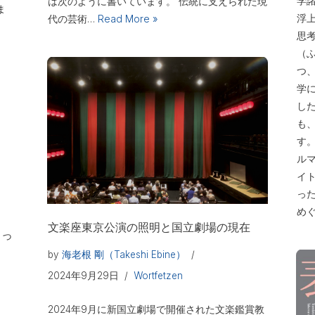
学諸
は次のように書いています。 伝統に支えられた現
ま
浮
代の芸術…
Read More »
思
（
つ
学
し
も
す
ル
イ
っ
め
文楽座東京公演の照明と国立劇場の現在
まっ
by
海老根 剛（Takeshi Ebine）
2024年9月29日
Wortfetzen
2024年9月に新国立劇場で開催された文楽鑑賞教