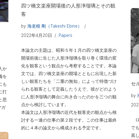
四ツ橋文楽座開場後の人形浄瑠璃とその観
客
by
海老根 剛（Takeshi Ebine）
2022年4月20日
Papers
本論文の主題は、昭和５年１月の四ツ橋文楽座の
開場前後に生じた人形浄瑠璃を取り巻く環境の変
化を観客という観点から考察することです。本論
人か
文では、四ツ橋文楽座の開場とともに出現した新
備を
しい観客たちを「二重の無知」によって特徴づけ
セ
にも
られる観客として定義したうえで、彼がどのよう
に打
by
に人形浄瑠璃の舞台に向き合ったのかを三つの観
と思
点から検討しています。
20
マガ
本論文は人形浄瑠璃の近代を観客史の観点から検
ロ
討する一連の仕事の第２段です。この仕事は最終
で
的に４本の論文から構成される予定です。
底