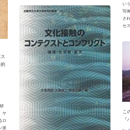
い
写
さ
セ
ポス
向的
化研
こ
。ヤ
『
るロ
ン派