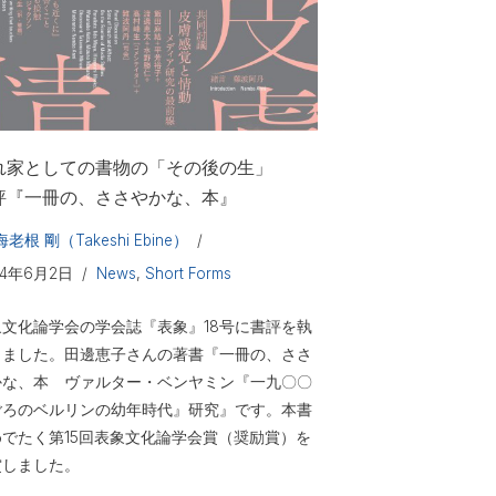
れ家としての書物の「その後の生」
評『一冊の、ささやかな、本』
海老根 剛（Takeshi Ebine）
24年6月2日
News
,
Short Forms
象文化論学会の学会誌『表象』18号に書評を執
しました。田邊恵子さんの著書『一冊の、ささ
かな、本 ヴァルター・ベンヤミン『一九〇〇
ごろのベルリンの幼年時代』研究』です。本書
めでたく第15回表象文化論学会賞（奨励賞）を
賞しました。