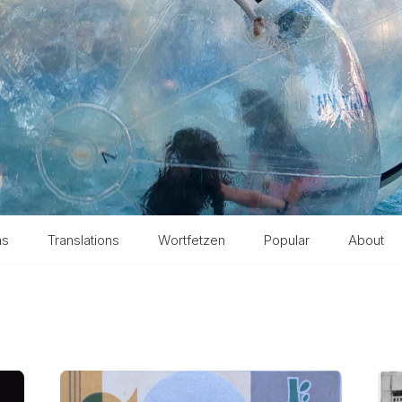
ms
Translations
Wortfetzen
Popular
About