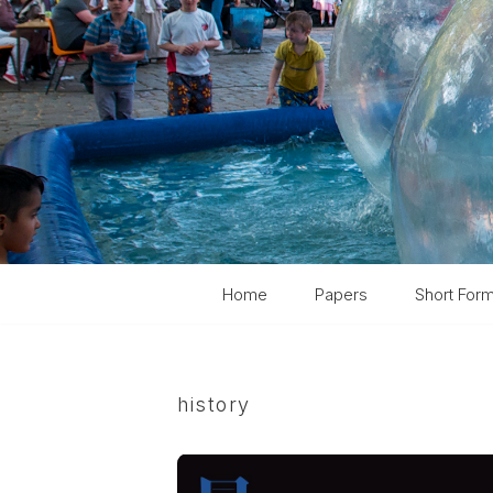
コ
ン
テ
ン
ツ
へ
ス
キ
Home
Papers
Short For
ッ
プ
history