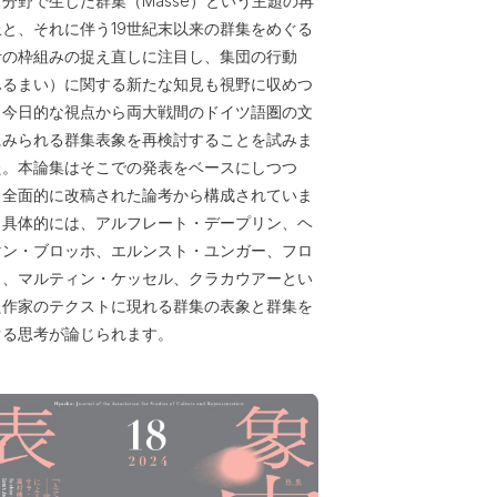
分野で生じた群集（Masse）という主題の再
上と、それに伴う19世紀末以来の群集をめぐる
考の枠組みの捉え直しに注目し、集団の行動
ふるまい）に関する新たな知見も視野に収めつ
、今日的な視点から両大戦間のドイツ語圏の文
にみられる群集表象を再検討することを試みま
た。本論集はそこでの発表をベースにしつつ
、全面的に改稿された論考から構成されていま
。具体的には、アルフレート・デープリン、ヘ
マン・ブロッホ、エルンスト・ユンガー、フロ
ト、マルティン・ケッセル、クラカウアーとい
た作家のテクストに現れる群集の表象と群集を
ぐる思考が論じられます。