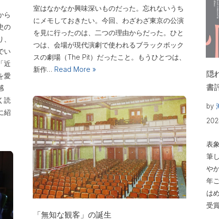
室はなかなか興味深いものだった。忘れないうち
から
にメモしておきたい。今回、わざわざ東京の公演
史の
を見に行ったのは、二つの理由からだった。ひと
り、
つは、会場が現代演劇で使われるブラックボック
でい
スの劇場（The Pit）だったこと。もうひとつは、
「近
新作…
Read More »
隠
を愛
書
感
く読
by
に紹
20
表
筆
や
年
は
受
「無知な観客」の誕生